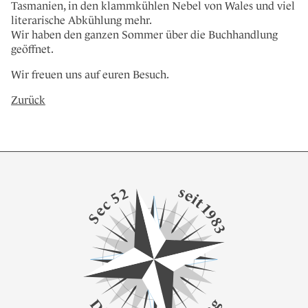
Tasmanien, in den klammkühlen Nebel von Wales und viel
literarische Abkühlung mehr.
Wir haben den ganzen Sommer über die Buchhandlung
geöffnet.
Wir freuen uns auf euren Besuch.
Zurück
s
2
e
5
i
t
c
1
e
9
S
8
3
g
D