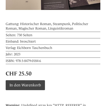
Gattung:
Historischer Roman, Steampunk, Politischer
Roman, Magischer Roman, Linguistikroman
Seiten:
730 Seiten
Einband:
broschiert
Verlag:
Eichborn Taschenbuch
Jahr:
2023
ISBN:
978-3-8479-0184-6
CHF
25.50
Babel
In den Warenkorb
Menge
Warning
: Undefined array key "HTTP_REFERER" in