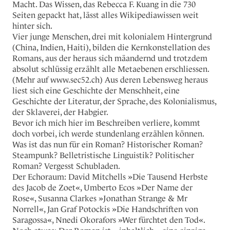
Macht. Das Wissen, das Rebecca F. Kuang in die 730
Seiten gepackt hat, lässt alles Wikipediawissen weit
hinter sich.
Vier junge Menschen, drei mit kolonialem Hintergrund
(China, Indien, Haiti), bilden die Kernkonstellation des
Romans, aus der heraus sich mäandernd und trotzdem
absolut schlüssig erzählt alle Metaebenen erschliessen.
(Mehr auf www.sec52.ch) Aus deren Lebensweg heraus
liest sich eine Geschichte der Menschheit, eine
Geschichte der Literatur, der Sprache, des Kolonialismus,
der Sklaverei, der Habgier.
Bevor ich mich hier im Beschreiben verliere, kommt
doch vorbei, ich werde stundenlang erzählen können.
Was ist das nun für ein Roman? Historischer Roman?
Steampunk? Belletristische Linguistik? Politischer
Roman? Vergesst Schubladen.
Der Echoraum: David Mitchells »Die Tausend Herbste
des Jacob de Zoet«, Umberto Ecos »Der Name der
Rose«, Susanna Clarkes »Jonathan Strange & Mr
Norrell«, Jan Graf Potockis »Die Handschriften von
Saragossa«, Nnedi Okorafors »Wer fürchtet den Tod«.