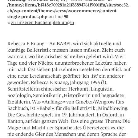
/home/clients/bf418e709281a21f85894761f9001ffa/sites/sec52.
ch/wp-content/themes/secsy/woocommerce/content-
single-product.php
on line
90
«
zu unseren Buchempfehlungen
Rebecca F. Kuang – An BABEL wird sich aktuelle und
künftige Belletristik messen lassen müssen. Zieht euch
warm an, wo literarisches Schreiben gelehrt wird. Vier
Tage und vier Nächte ununterbrochener Lektüre haben
mir nach fast sieben Jahrzehnten Leseleben den Blick auf
eine neue Leselandschaft geöffnet. Ich ‚ist‘ ein anderer
geworden. Rebecca F. Kuang, Jahrgang 1996 (!),
Schriftstellerin chinesischer Herkunft, Linguistin,
Soziologin, Semiotikerin, Historikerin und begnadete
Erzählerin. Was »Anfänge« von Graeber/Wengrow fürs
Sachbuch, ist »Babel« für die Belletristik: Mindblowing.
Die Geschichte spielt im 19. Jahrhundert. In Oxford, in
Kanton, auf der ganzen Welt. Das eine grosse Thema: Die
Magie und Macht der Sprache, des Übersetzens vs. die
nie endende Gier des Menschen und deren Sprache der