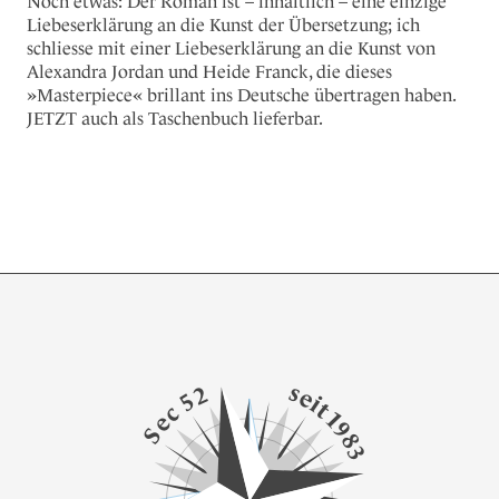
Noch etwas: Der Roman ist – inhaltlich – eine einzige
Liebeserklärung an die Kunst der Übersetzung; ich
schliesse mit einer Liebeserklärung an die Kunst von
Alexandra Jordan und Heide Franck, die dieses
»Masterpiece« brillant ins Deutsche übertragen haben.
JETZT auch als Taschenbuch lieferbar.
s
2
e
5
i
t
c
1
e
9
S
8
3