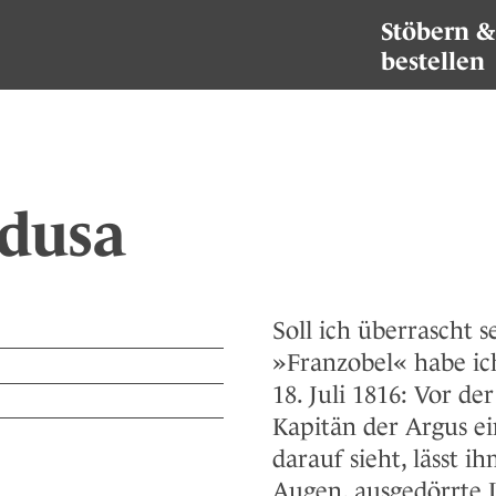
Stöbern &
bestellen
edusa
Soll ich überrascht se
»Franzobel« habe ich
18. Juli 1816: Vor d
Kapitän der Argus ei
darauf sieht, lässt i
Augen, ausgedörrte L