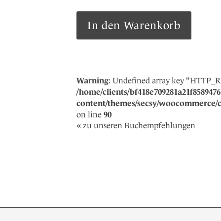
Das
In den Warenkorb
Floss
der
Medusa
Menge
Warning
: Undefined array key "HTTP_
/home/clients/bf418e709281a21f85894761
content/themes/secsy/woocommerce/co
on line
90
«
zu unseren Buchempfehlungen