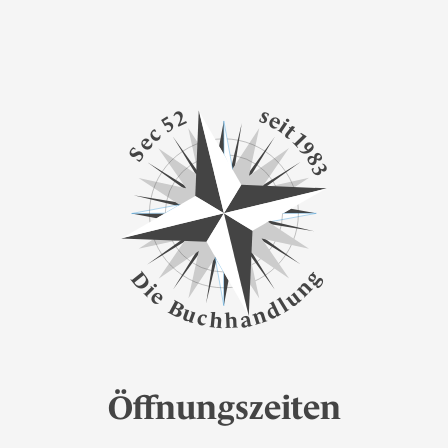
s
2
e
5
i
t
c
1
e
9
S
8
3
g
D
n
i
e
u
l
B
d
u
n
c
a
h
h
Öffnungszeiten