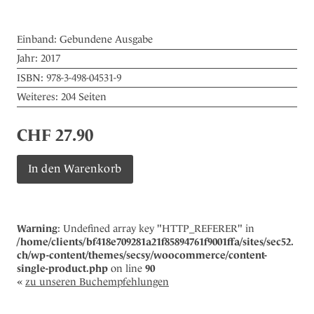
Einband:
Gebundene Ausgabe
Jahr:
2017
ISBN:
978-3-498-04531-9
Weiteres:
204 Seiten
CHF
27.90
GOTT,
In den Warenkorb
HILF
dem
KIND
Menge
Warning
: Undefined array key "HTTP_REFERER" in
/home/clients/bf418e709281a21f85894761f9001ffa/sites/sec52.
ch/wp-content/themes/secsy/woocommerce/content-
single-product.php
on line
90
«
zu unseren Buchempfehlungen