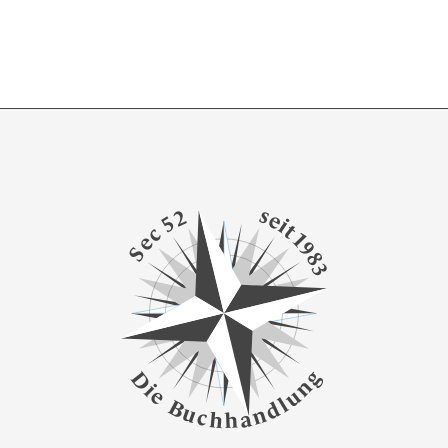
s
2
e
5
i
t
c
1
e
9
S
8
3
g
D
n
i
e
u
l
B
d
u
n
c
a
h
h