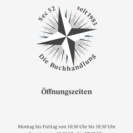
s
2
e
5
i
t
c
1
e
9
S
8
3
g
D
n
i
e
u
l
B
d
u
n
c
a
h
h
Öffnungszeiten
Montag bis Freitag von 10:30 Uhr bis 18:30 Uhr