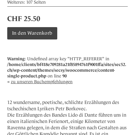
Weiteres:
107 Seiten
CHF
25.50
Lido
In den Warenkorb
di
Dante
Menge
Warning
: Undefined array key "HTTP_REFERER" in
/home/clients/bf418e709281a21f85894761f9001ffa/sites/sec52.
ch/wp-content/themes/secsy/woocommerce/content-
single-product.php
on line
90
«
zu unseren Buchempfehlungen
12 wundersame, poetische, schlichte Erzählungen des
tschechischen Lyrikers Petr Borkovec.
Die Erzählungen des Bandes Lido di Dante führen uns in
einen italienischen Ferienort, einige Kilometer von
Ravenna gelegen, in dem die Straßen nach Gestalten aus
der Göttlichen Komödie benannt sind. Es ist ein