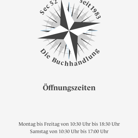
s
2
e
5
i
t
c
1
e
9
S
8
3
g
D
n
i
e
u
l
B
d
u
n
c
a
h
h
Öffnungszeiten
Montag bis Freitag von 10:30 Uhr bis 18:30 Uhr
Samstag von 10:30 Uhr bis 17:00 Uhr