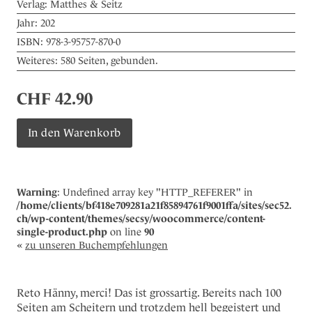
Verlag:
Matthes & Seitz
Jahr:
202
ISBN:
978-3-95757-870-0
Weiteres:
580 Seiten, gebunden.
CHF
42.90
Sturz
In den Warenkorb
Menge
Warning
: Undefined array key "HTTP_REFERER" in
/home/clients/bf418e709281a21f85894761f9001ffa/sites/sec52.
ch/wp-content/themes/secsy/woocommerce/content-
single-product.php
on line
90
«
zu unseren Buchempfehlungen
Reto Hänny, merci! Das ist grossartig. Bereits nach 100
Seiten am Scheitern und trotzdem hell begeistert und