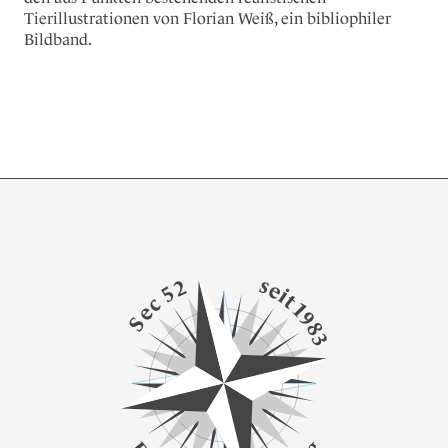
Tierillustrationen von Florian Weiß, ein bibliophiler
Bildband.
s
2
e
5
i
t
c
1
e
9
S
8
3
g