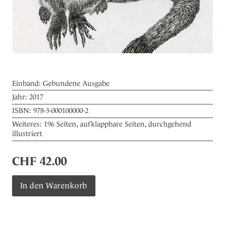
Einband:
Gebundene Ausgabe
Jahr:
2017
ISBN:
978-3-000100000-2
Weiteres:
196 Seiten, aufklappbare Seiten, durchgehend
illustriert
CHF
42.00
Tiermeldungen
In den Warenkorb
aus
zwei
Jahrtausenden
Menge