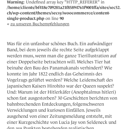
Warning
: Undefined array key "HTTP_REFERER" in
/home/clients/bf418e709281a21f85894761f9001ffa/sites/sec52.
ch/wp-content/themes/secsy/woocommerce/content-
single-product.php
on line
90
«
zu unseren Buchempfehlungen
Was für ein unfassbar schönes Buch. Ein aufwändiger
Band, bei dem jeweils die rechte Seite aufgeklappt
werden muss, wenn man die ganze Tierillustration auf
einer Doppelseite betrachten will. Welches Tier hat
beinahe den Bau des Panamakanals verhindert? Wie
konnte im Jahr 1822 endlich das Geheimnis des
Vogelzugs gelüftet werden? Welche Leidenschaft des
japanischen Kaisers Hirohito war der Queen suspekt?
Und: Warum ist der Hitlerkäfer (Anophtalmus hitleri)
schon fast ausgestorben? 30 Geschichten berichten von
bahnbrechenden Entdeckungen, folgenschweren
Verwicklungen und kuriosen Einfällen. Jeweils
ausgehend von einer Zeitungsmeldung entsteht, mit
einer Kurzgeschichte von Lucia Jay von Seldeneck und
den aus Punkten bestehenden realistischen