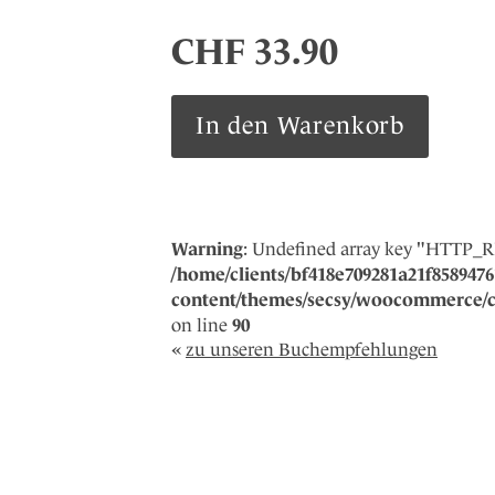
CHF
33.90
Verzeichnis
In den Warenkorb
einiger
Verluste
Menge
Warning
: Undefined array key "HTTP_
/home/clients/bf418e709281a21f85894761
content/themes/secsy/woocommerce/co
on line
90
«
zu unseren Buchempfehlungen