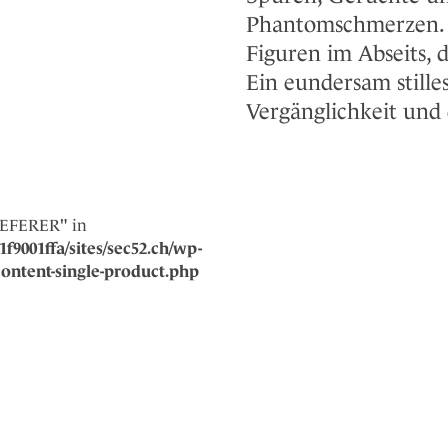
Phantomschmerzen. D
Figuren im Abseits, 
Ein eundersam still
Vergänglichkeit und 
REFERER" in
f9001ffa/sites/sec52.ch/wp-
ntent-single-product.php