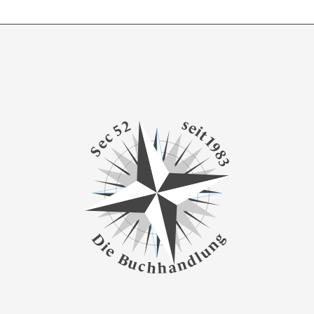
s
2
e
5
i
t
c
1
e
9
S
8
3
g
D
n
i
e
u
l
B
d
u
n
c
a
h
h