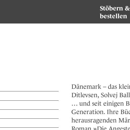
Stöbern &
bestellen
Dänemark – das klein
Ditlevsen, Solvej Ba
… und seit einigen B
Generation. Ihre Bü
herausragenden März
Roman »Die Angestel