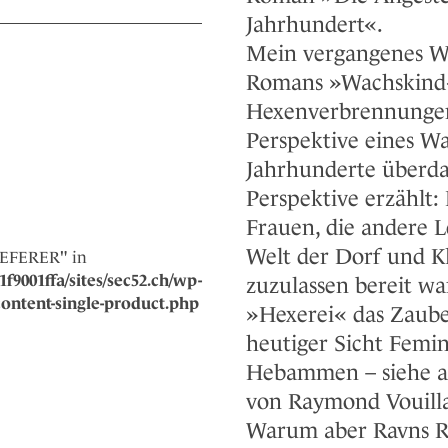
Jahrhundert«.
Mein vergangenes W
Romans »Wachskind«.
Hexenverbrennungen 
Perspektive eines Wa
Jahrhunderte überda
Perspektive erzählt
Frauen, die andere L
Welt der Dorf und Kl
REFERER" in
f9001ffa/sites/sec52.ch/wp-
zuzulassen bereit war
ntent-single-product.php
»Hexerei« das Zaube
heutiger Sicht Femin
Hebammen – siehe a
von Raymond Vouill
Warum aber Ravns Rom