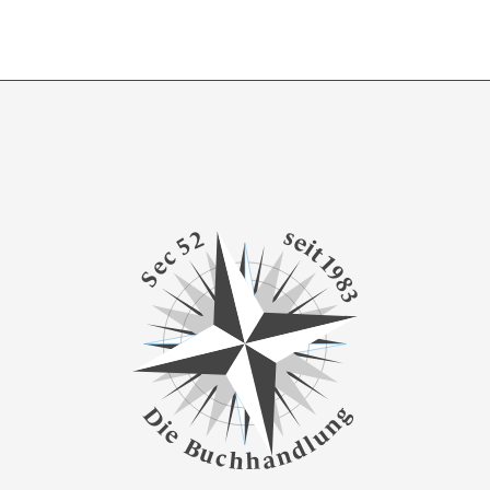
s
2
e
5
i
t
c
1
e
9
S
8
3
g
D
n
i
e
u
l
B
d
u
n
c
a
h
h