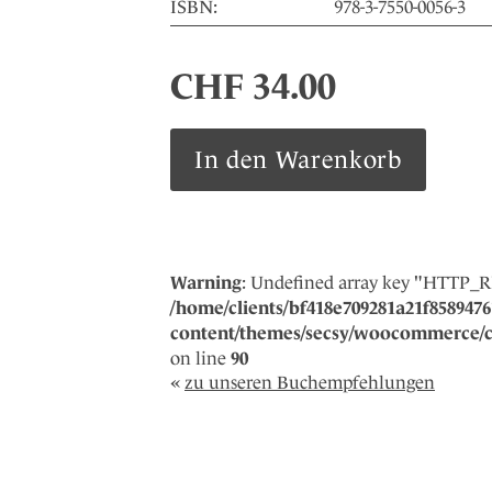
ISBN:
978-3-7550-0056-3
CHF
34.00
Wachskind
In den Warenkorb
Menge
Warning
: Undefined array key "HTTP_
/home/clients/bf418e709281a21f85894761
content/themes/secsy/woocommerce/co
on line
90
«
zu unseren Buchempfehlungen